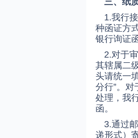
三、纸
1.我
种函证方
银行询证
2.对
其辖属二
头请统一填
分行”。
处理，我
函。
3.通
递形式）