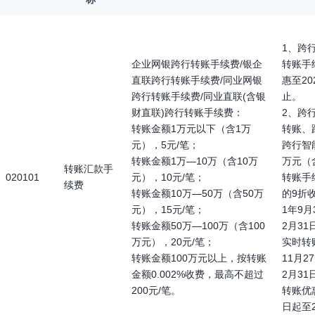
1、跨
企业网银跨行转账手续费/银企
转账手
直联跨行转账手续费/同业网银
惠至20
跨行转账手续费/同业直联(含银
止。
财直联)跨行转账手续费：
2、跨
转账金额1万元以下（含1万
转账、
元），5元/笔；
跨行智
转账金额1万—10万（含10万
万元（
转账汇款手
020101
元），10元/笔；
转账手
续费
转账金额10万—50万（含50万
的9折
元），15元/笔；
1年9月
转账金额50万—100万（含100
2月3
万元），20元/笔；
实时转
转账金额100万元以上，按转账
11月2
金额0.002%收费，最高不超过
2月3
200元/笔。
转账优惠
日起至2