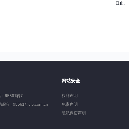
日止。
网站安全
95561转7
权利声明
：95561@cib.com.cn
免责声明
隐私保密声明