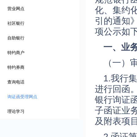
化、集约
营业网点
引的通知
社区银行
项公示如
自助银行
一、
业
特约商户
（一）
特约券商
1.我
查询电话
进行回函
询证函受理网点
银行询证
子函证业务
理论学习
及附表项
2.函证