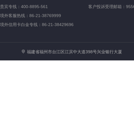
贵宾专线：400-8895-561
客户投诉受理邮箱：95561@
境外客服热线：86-21-38769999
境外信用卡白金专线：86-21-38429696
福建省福州市台江区江滨中大道398号兴业银行大厦