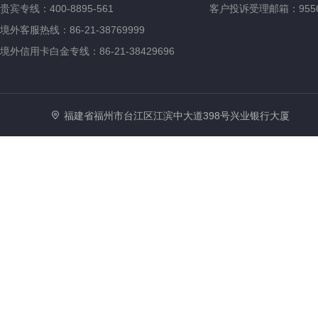
贵宾专线：400-8895-561
客户投诉受理邮箱：95561@
境外客服热线：86-21-38769999
境外信用卡白金专线：86-21-38429696
福建省福州市台江区江滨中大道398号兴业银行大厦