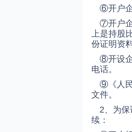
⑥开户
⑦开户
上是持股
份证明资
⑧开设
电话。
⑨《人
文件。
2、为
续：