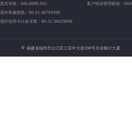
贵宾专线：400-8895-561
客户投诉受理邮箱：95561@
境外客服热线：86-21-38769999
境外信用卡白金专线：86-21-38429696
福建省福州市台江区江滨中大道398号兴业银行大厦