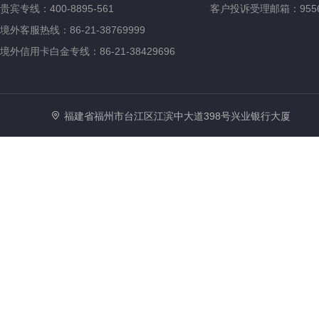
贵宾专线：400-8895-561
客户投诉受理邮箱：95561@
境外客服热线：86-21-38769999
境外信用卡白金专线：86-21-38429696
福建省福州市台江区江滨中大道398号兴业银行大厦