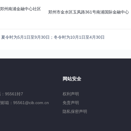
郑州南浦金融中心社区
郑州市金水区玉凤路361号南浦国际金融中心
夏令时为5月1日至9月30日；冬令时为10月1日至4月30日
网站安全
95561转7
权利声明
：95561@cib.com.cn
免责声明
隐私保密声明