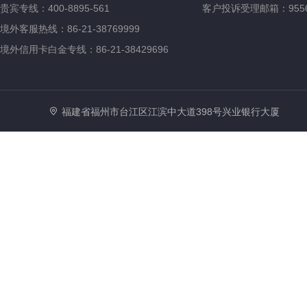
贵宾专线：400-8895-561
客户投诉受理邮箱：95561@
境外客服热线：86-21-38769999
境外信用卡白金专线：86-21-38429696
福建省福州市台江区江滨中大道398号兴业银行大厦