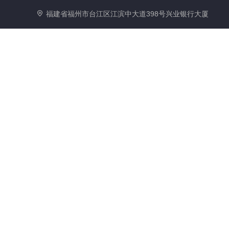
兴业银行成
四川
福建省福州市台江区江滨中大道398号兴业银行大厦
都金堂支行
路二段
兴业银行成
都提督街支
成都
行
兴业银行成
成都
都洗面桥街
101
支行
兴业银行德
广汉
阳广汉支行