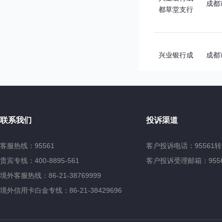
成都
都草堂支行
兴业银行成
成都
都郫都支行
7号
兴业银行成
成都
联系我们
投诉渠道
都青羊支行
客服热线：95561
客户投诉电话：95561转
贵宾专线：400-8895-561
客户投诉受理邮箱：95561@
四川
兴业银行德
9号
境外客服热线：86-21-38769999
阳什邡支行
号、
境外信用卡白金专线：86-21-38429696